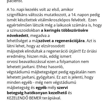
pácienst.
A 1o. napi kezelés volt az első, amikor
szignifikáns változás mutatkozott, a 14. napon pedig
ismét készítettek vitálmikroszkópos felvételt. Ezen
egyértelműen látszik még a laikusok számára is, hogy
a szinuszoidokban
a keringés többszörösére
növekedett
, megadva a
lehetőséget a máj
szövet
a
regenerációjára
. Azt is
látni lehet, hogy az elzsírosodott
májsejtek elindultak a regeneráció útján!!! Ez óriási
eredmény, hiszen más, eddig ismert
orvosi beavatkozással ezen a folyamaton nem
lehetett javítani. Ehhez hasonló,
végstádiumú májbetegséget pedig egyátalán nem
lehetett javítani, gyógyítani. Ez azt is jelenti, hogy
minden egyéb - még nem végstádiumú
májbetegség és
egyéb
mély
szervi
betegség
hatékonyan kezelhető
és
KEZELENDŐ BEMER terápiával.