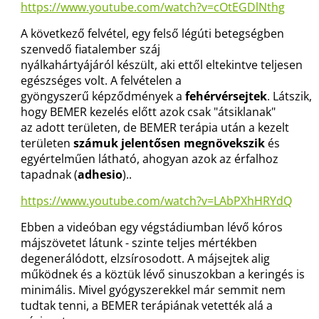
https://www.youtube.com/watch?v=cOtEGDlNthg
A következő felvétel, egy felső légúti betegségben
szenvedő fiatalember száj
nyálkahártyájáról készült, aki ettől eltekintve teljesen
egészséges volt. A felvételen a
gyöngyszerű képződmények a
fehérvérsejtek
. Látszik,
hogy BEMER kezelés előtt azok csak "átsiklanak"
az adott területen, de BEMER terápia után a kezelt
területen
számuk
jelentősen megnövekszik
és
egyértelműen látható, ahogyan azok az érfalhoz
tapadnak (
adhesio
)..
https://www.youtube.com/watch?v=LAbPXhHRYdQ
Ebben a videóban egy végstádiumban lévő kóros
májszövetet látunk - szinte teljes mértékben
degenerálódott, elzsírosodott. A májsejtek alig
működnek és a köztük lévő sinuszokban a keringés is
minimális. Mivel gyógyszerekkel már semmit nem
tudtak tenni, a BEMER terápiának vetették alá a