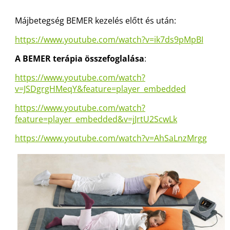
Májbetegség BEMER kezelés előtt és után:
https://www.youtube.com/watch?v=ik7ds9pMpBI
A
BEMER
terápia összefoglalása
:
https://www.youtube.com/watch?
v=JSDgrgHMeqY&feature=player_embedded
https://www.youtube.com/watch?
feature=player_embedded&v=jJrtU2ScwLk
https://www.youtube.com/watch?v=AhSaLnzMrgg