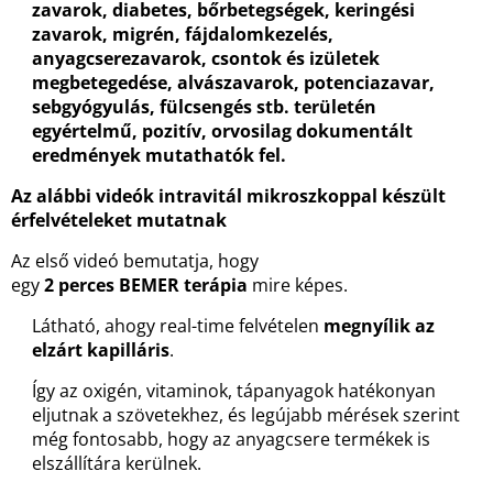
zavarok, diabetes, bőrbetegségek, keringési
zavarok, migrén, fájdalomkezelés,
anyagcserezavarok, csontok és izületek
megbetegedése, alvászavarok, potenciazavar,
sebgyógyulás, fülcsengés stb. területén
egyértelmű, pozitív, orvosilag dokumentált
eredmények mutathatók fel.
Az alábbi videók intravitál mikroszkoppal készült
érfelvételeket mutatnak
Az első videó bemutatja, hogy
egy
2
perces
BEMER
terápia
mire képes.
Látható, ahogy real-time felvételen
megnyílik
az
elzárt kapilláris
.
Így az oxigén, vitaminok, tápanyagok hatékonyan
eljutnak a szövetekhez, és legújabb mérések szerint
még fontosabb, hogy az anyagcsere termékek is
elszállítára kerülnek.