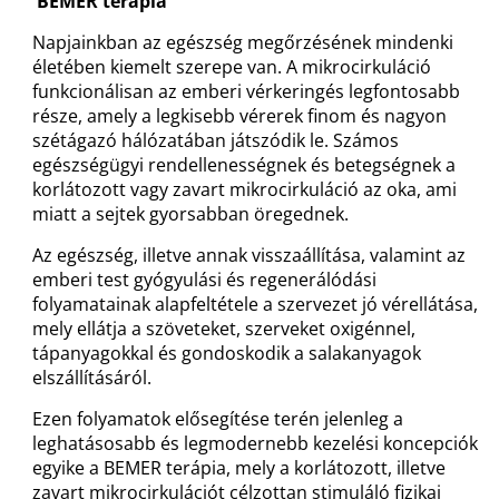
BEMER
terápia
Napjainkban az egészség megőrzésének mindenki
életében kiemelt szerepe van. A mikrocirkuláció
funkcionálisan az emberi vérkeringés legfontosabb
része, amely a legkisebb vérerek finom és nagyon
szétágazó hálózatában játszódik le. Számos
egészségügyi rendellenességnek és betegségnek a
korlátozott vagy zavart mikrocirkuláció az oka, ami
miatt a sejtek gyorsabban öregednek.
Az egészség, illetve annak visszaállítása, valamint az
emberi test gyógyulási és regenerálódási
folyamatainak alapfeltétele a szervezet jó vérellátása,
mely ellátja a szöveteket, szerveket oxigénnel,
tápanyagokkal és gondoskodik a salakanyagok
elszállításáról.
Ezen folyamatok elősegítése terén jelenleg a
leghatásosabb és legmodernebb kezelési koncepciók
egyike a BEMER terápia, mely a korlátozott, illetve
zavart mikrocirkulációt célzottan stimuláló fizikai