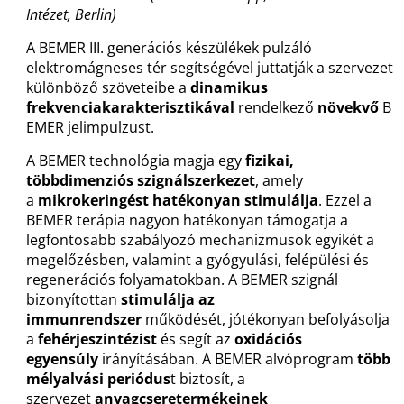
Intézet, Berlin)
A BEMER III. generációs készülékek pulzáló
elektromágneses tér segítségével juttatják a szervezet
különböző szöveteibe a
dinamikus
frekvenciakarakterisztikával
rendelkező
növekvő
B
EMER jelimpulzust.
A BEMER technológia magja egy
fizikai,
többdimenziós szignálszerkezet
, amely
a
mikrokeringést hatékonyan stimulálja
. Ezzel a
BEMER terápia nagyon hatékonyan támogatja a
legfontosabb szabályozó mechanizmusok egyikét a
megelőzésben, valamint a gyógyulási, felépülési és
regenerációs folyamatokban. A BEMER szignál
bizonyítottan
stimulálja az
immunrendszer
működését, jótékonyan befolyásolja
a
fehérjeszintézist
és segít az
oxidációs
egyensúly
irányításában. A BEMER alvóprogram
több
mélyalvási periódus
t biztosít, a
szervezet
anyagcseretermékeinek