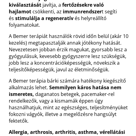
kiválasztását
javítja, a
fertőzésekre való
hajlamot
csökkenti, az
immunrendszer
t segíti
és
stimulálja a regeneratív
és helyreállító
folyamatokat.
A Bemer terápiát használók rövid időn belül (akár 10
kezelés) megtapasztalják annak jótékony hatását.
Nevezetesen jobban érzik magukat, gyorsabb lesz a
gyógyulásuk, kevesebb gyógyszerre lesz szükségük,
jobb lesz a koncentrációképességük, növekszik a
teljesítőképességük, javul az életminőségük.
A Bemer terápia bárki számára hatékony kiegészítő
alkalmazás lehet.
Semmilyen káros hatása nem
ismeretes,
daganatos betegek, pacemaker-rel
rendelkezők, vagy a kismamák éppen úgy
használhatjuk, mint az egészséges, teljesítményüket
fokozni vágyók, illetve a megelőzésre hangsúlyt
fektetők.
Allergia, arthrosis, arthritis, asthma, vérellátási