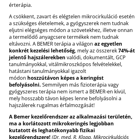
érterápia.
A csökkent, zavart és elégtelen mikrocirkuláció esetén
a szükséges életelemek, a gyógyszerek nem tudnak
eljutni elégséges módon a szövetekhez, illetve onnan
a termelődő anyagcsere termékek nem tudnak
eltávozni. A BEMER terápia a világon
az egyetlen
konkrét kezelési lehetőség
, mely az összerek
74%-át
jelentő hajszálerekben
valódi, dokumentált, GCP
tanulmányokkal, vitálmikroszkópos felvételekkel,
hatástani tanulmányokkal igazolt
módon
hoszzútávon képes a keringést
befolyásolni.
Semmilyen más fizioterápia vagy
gyógyszeres terápia nem ismert a BEMER-en kívül,
mely hosszabb távon képes lenne befolyásolni a
hajszálerek rugalmas érfalmozgását!
A Bemer kezelőrendszer az alkalmazási területén,
ma a korlátozott mikrokeringés legjobban
kutatott és leghatékonyabb fizikai
kezelőrendszere!
(Dr. med. R. Klopp, Mikrocirkulációs